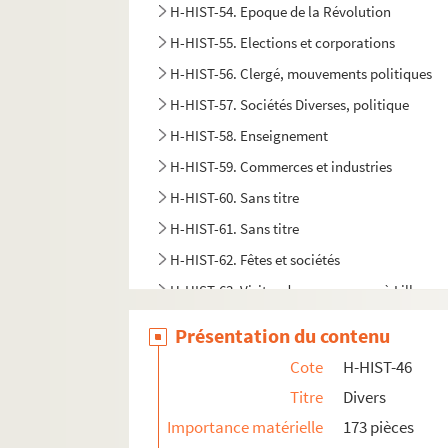
H-HIST-54. Epoque de la Révolution
H-HIST-55. Elections et corporations
H-HIST-56. Clergé, mouvements politiques
H-HIST-57. Sociétés Diverses, politique
H-HIST-58. Enseignement
H-HIST-59. Commerces et industries
H-HIST-60. Sans titre
H-HIST-61. Sans titre
H-HIST-62. Fêtes et sociétés
H-HIST-63. Visites de personnages à Lille
H-HIST-64. Sans titre
Présentation du contenu
H-HIST-65. Sans titre
Cote
H-HIST-46
H-HIST-66. Sans titre
Titre
Divers
H-HIST-67. Sciences et arts
Importance matérielle
173 pièces
H-HIST-68. Industrie, commerce, agriculture