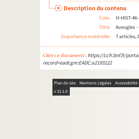
Description du contenu
H-HIST-69. Elections
Cote
H-HIST-46
H-HIST-70. Sans titre
Titre
Aveugles -
H-HIST-71. Elections
Importance matérielle
7 articles,
H-HIST-72. Elections
H-HIST-73. Chroniquess historiques
Citer ce document :
https://ccfr.bnf.fr/por
H-HIST-74. Chroniquess historiques
record=eadcgm:EADC:a2193122
H-HIST-75. Chroniquess historiques
H-HIST-76. Divers
Plan du site
Mentions Légales
Accessibilit
H-HIST-77. Divers
v 31.1.0
H-HIST-78. Fêtes
H-HIST-79. Sans titre
H-HIST-80. Grand magasin "Au pauvre diable
H-HIST-81. Sans titre
H-HIST-82. Sans titre