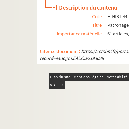
Description du contenu
H-HIST-63. Visites de personnages à Lille
Cote
H-HIST-44
H-HIST-64. Sans titre
Titre
Patronages
H-HIST-65. Sans titre
Importance matérielle
61 articles,
H-HIST-66. Sans titre
H-HIST-67. Sciences et arts
Citer ce document :
https://ccfr.bnf.fr/por
H-HIST-68. Industrie, commerce, agriculture
record=eadcgm:EADC:a2193088
H-HIST-69. Elections
H-HIST-70. Sans titre
Plan du site
Mentions Légales
Accessibilit
H-HIST-71. Elections
v 31.1.0
H-HIST-72. Elections
H-HIST-73. Chroniquess historiques
H-HIST-74. Chroniquess historiques
H-HIST-75. Chroniquess historiques
H-HIST-76. Divers