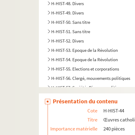
H-HIST-48. Divers
H-HIST-49. Divers
H-HIST-50. Sans titre
H-HIST-51. Sans titre
H-HIST-52. Divers
H-HIST-53. Epoque de la Révolution
H-HIST-54. Epoque de la Révolution
H-HIST-55. Elections et corporations
H-HIST-56. Clergé, mouvements politiques
H-HIST-57. Sociétés Diverses, politique
H-HIST-58. Enseignement
Présentation du contenu
H-HIST-59. Commerces et industries
Cote
H-HIST-44
H-HIST-60. Sans titre
Titre
Œuvres cathol
H-HIST-61. Sans titre
Importance matérielle
240 pièces
H-HIST-62. Fêtes et sociétés