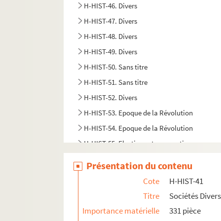
H-HIST-46. Divers
H-HIST-47. Divers
H-HIST-48. Divers
H-HIST-49. Divers
H-HIST-50. Sans titre
H-HIST-51. Sans titre
H-HIST-52. Divers
H-HIST-53. Epoque de la Révolution
H-HIST-54. Epoque de la Révolution
H-HIST-55. Elections et corporations
H-HIST-56. Clergé, mouvements politiques
Présentation du contenu
H-HIST-57. Sociétés Diverses, politique
Cote
H-HIST-41
H-HIST-58. Enseignement
Titre
Sociétés Diver
H-HIST-59. Commerces et industries
Importance matérielle
331 pièce
H-HIST-60. Sans titre