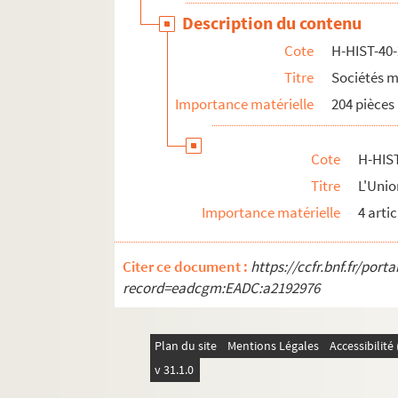
Description du contenu
H-HIST-41. Sociétés Diverses
Cote
H-HIST-40
H-HIST-42. Sociétés Diverses
Titre
Sociétés m
H-HIST-43. Œuvres et sociétés catholiques
Importance matérielle
204 pièces
H-HIST-44. Œuvres catholiques
H-HIST-45. Sans titre
Cote
H-HIST
H-HIST-46. Divers
Titre
L'Unio
H-HIST-47. Divers
Importance matérielle
4 artic
H-HIST-48. Divers
H-HIST-49. Divers
Citer ce document :
https://ccfr.bnf.fr/por
H-HIST-50. Sans titre
record=eadcgm:EADC:a2192976
H-HIST-51. Sans titre
H-HIST-52. Divers
Plan du site
Mentions Légales
Accessibilit
H-HIST-53. Epoque de la Révolution
v 31.1.0
H-HIST-54. Epoque de la Révolution