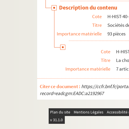
H-HIST-54. Epoque de la Révolution
Description du contenu
H-HIST-55. Elections et corporations
Cote
H-HIST-40
H-HIST-56. Clergé, mouvements politiques
Titre
Sociétés d
H-HIST-57. Sociétés Diverses, politique
Importance matérielle
93 pièces
H-HIST-58. Enseignement
H-HIST-59. Commerces et industries
Cote
H-HIST
H-HIST-60. Sans titre
Titre
La cho
H-HIST-61. Sans titre
Importance matérielle
7 artic
H-HIST-62. Fêtes et sociétés
H-HIST-63. Visites de personnages à Lille
Citer ce document :
https://ccfr.bnf.fr/por
H-HIST-64. Sans titre
record=eadcgm:EADC:a2192967
H-HIST-65. Sans titre
H-HIST-66. Sans titre
Plan du site
Mentions Légales
Accessibilit
H-HIST-67. Sciences et arts
v 31.1.0
H-HIST-68. Industrie, commerce, agriculture