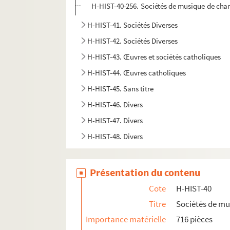
H-HIST-40-256. Sociétés de musique de cham
H-HIST-41. Sociétés Diverses
H-HIST-42. Sociétés Diverses
H-HIST-43. Œuvres et sociétés catholiques
H-HIST-44. Œuvres catholiques
H-HIST-45. Sans titre
H-HIST-46. Divers
H-HIST-47. Divers
H-HIST-48. Divers
H-HIST-49. Divers
H-HIST-50. Sans titre
Présentation du contenu
H-HIST-51. Sans titre
Cote
H-HIST-40
H-HIST-52. Divers
Titre
Sociétés de mu
H-HIST-53. Epoque de la Révolution
Importance matérielle
716 pièces