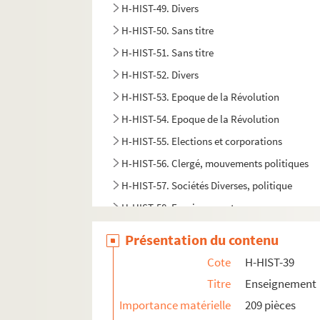
H-HIST-49. Divers
H-HIST-50. Sans titre
H-HIST-51. Sans titre
H-HIST-52. Divers
H-HIST-53. Epoque de la Révolution
H-HIST-54. Epoque de la Révolution
H-HIST-55. Elections et corporations
H-HIST-56. Clergé, mouvements politiques
H-HIST-57. Sociétés Diverses, politique
H-HIST-58. Enseignement
H-HIST-59. Commerces et industries
Présentation du contenu
H-HIST-60. Sans titre
Cote
H-HIST-39
H-HIST-61. Sans titre
Titre
Enseignement
H-HIST-62. Fêtes et sociétés
Importance matérielle
209 pièces
H-HIST-63. Visites de personnages à Lille