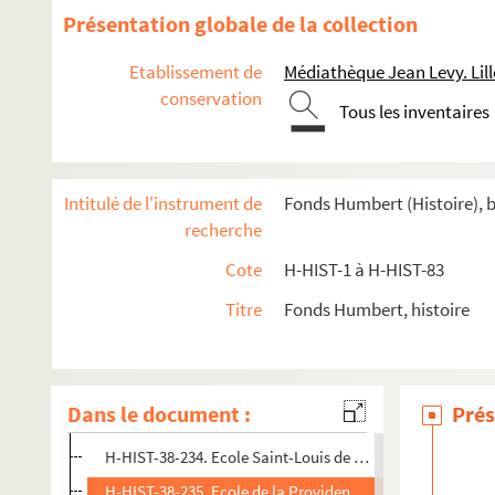
H-HIST-30. Cercles politiques et autres
Présentation globale de la collection
H-HIST-31. Cercles Divers
Etablissement de
Médiathèque Jean Levy. Lill
H-HIST-32. Chambres syndicales
conservation
H-HIST-33. Mouvement socialiste
Tous les inventaires
H-HIST-34. Sociétés Diverses
H-HIST-35. Sociétés Diverses
Intitulé de l'instrument de
Fonds Humbert (Histoire), b
H-HIST-36. Congrégations et confréries religieuses
recherche
H-HIST-37. Société d'Enseignement laïque
Cote
H-HIST-1 à H-HIST-83
H-HIST-38. Sans titre
Titre
Fonds Humbert, histoire
H-HIST-38-230. Pensionnat des religieuses franciscaines 
H-HIST-38-231. Enseignement libre secondaire - garçons -
H-HIST-38-232. Pensionnat Saint-Hubert
Dans le document :
Prés
H-HIST-38-233. Ecole libre Saint-Joseph
H-HIST-38-234. Ecole Saint-Louis de Gonzague
H-HIST-38-235. Ecole de la Providence à Amiens