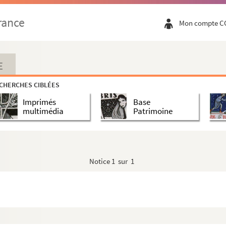
rance
Mon compte C
E
CHERCHES CIBLÉES
Imprimés
Base
multimédia
Patrimoine
Notice
1 sur 1