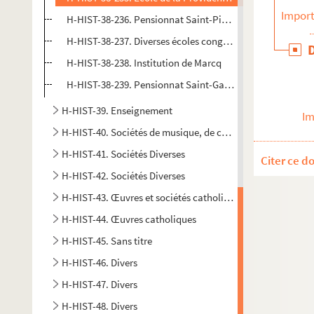
Import
H-HIST-38-236. Pensionnat Saint-Pierre
H-HIST-38-237. Diverses écoles congréganistes
H-HIST-38-238. Institution de Marcq
H-HIST-38-239. Pensionnat Saint-Gabriel
H-HIST-39. Enseignement
Im
H-HIST-40. Sociétés de musique, de chant, lyriques etc…
H-HIST-41. Sociétés Diverses
Citer ce d
H-HIST-42. Sociétés Diverses
H-HIST-43. Œuvres et sociétés catholiques
H-HIST-44. Œuvres catholiques
H-HIST-45. Sans titre
H-HIST-46. Divers
H-HIST-47. Divers
H-HIST-48. Divers