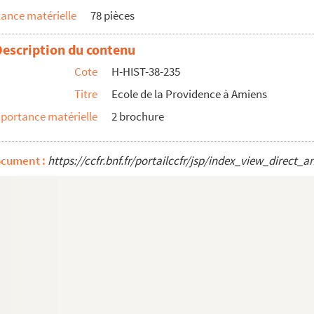
ance matérielle
78 pièces
Description du contenu
Cote
H-HIST-38-235
Titre
Ecole de la Providence à Amiens
portance matérielle
2 brochure
ocument :
https://ccfr.bnf.fr/portailccfr/jsp/index_view_dire