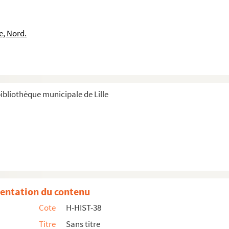
e, Nord.
ibliothèque municipale de Lille
de Mère de Dieu
 Frères maristes
entation du contenu
Cote
H-HIST-38
Titre
Sans titre