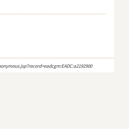
ct_anonymous.jsp?record=eadcgm:EADC:a2192900