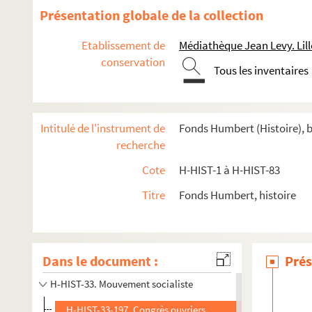
H-HIST-19. Culte
Présentation globale de la collection
H-HIST-21. Conférences Diverses
Etablissement de
Médiathèque Jean Levy. Lill
H-HIST-22. Cercles et œuvres catholiques
conservation
H-HIST-23. Cercles catholiques
Tous les inventaires
H-HIST-24. Œuvres et comités catholiques
H-HIST-25. Comité catholique
Intitulé de l'instrument de
Fonds Humbert (Histoire), b
H-HIST-26. Divers
recherche
H-HIST-27. Œuvres catholiques
Cote
H-HIST-1 à H-HIST-83
H-HIST-28. Sociétés de secours mutuels
Titre
Fonds Humbert, histoire
H-HIST-29. Sociétés de secours mutuels
H-HIST-30. Cercles politiques et autres
H-HIST-31. Cercles Divers
Dans le document :
Prés
H-HIST-32. Chambres syndicales
H-HIST-33. Mouvement socialiste
H-HIST-33-197. Congrès ouvriers