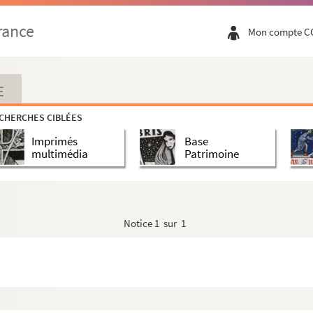
rance
Mon compte C
E
CHERCHES CIBLÉES
Imprimés
Base
multimédia
Patrimoine
Notice
1 sur 1