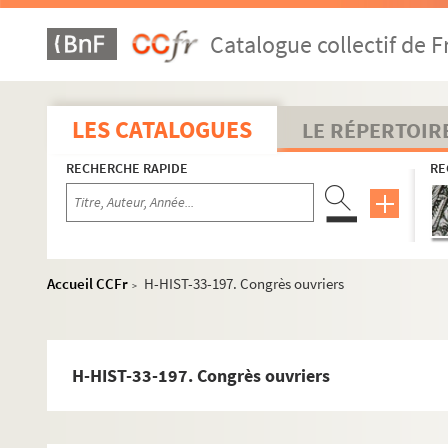
H-HIST-4. Enseignement
Catalogue collectif de F
H-HIST-5. Communauté religieuse
H-HIST-6. Communautés religieuses
H-HIST-7. Communautés religieuses
LES CATALOGUES
LE RÉPERTOIR
H-HIST-8. Communautés religieuses
RECHERCHE RAPIDE
RE
H-HIST-9. Communautés religieuses & culte
H-HIST-11. Paroisses de Lille
H-HIST-12. Paroisses de Lille
H-HIST-13. Paroisses de Lille
Accueil CCFr
H-HIST-33-197. Congrès ouvriers
>
H-HIST-14. Paroisses de Lille
H-HIST-15. Communautés religieuses
H-HIST-16. Chroniques religieuse
H-HIST-33-197. Congrès ouvriers
H-HIST-17. Politique
H-HIST-18. Culte