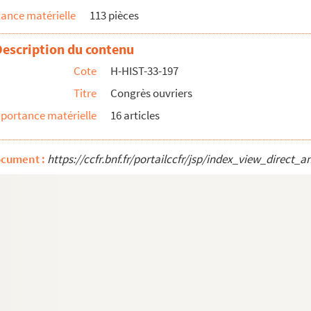
ance matérielle
113 pièces
Description du contenu
Cote
H-HIST-33-197
Titre
Congrès ouvriers
portance matérielle
16 articles
ocument :
https://ccfr.bnf.fr/portailccfr/jsp/index_view_dire