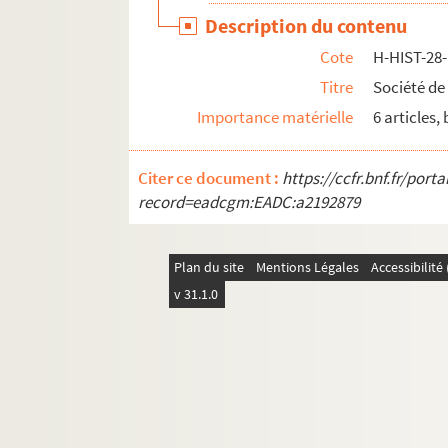
Description du contenu
H-HIST-54. Epoque de la Révolution
Cote
H-HIST-28
H-HIST-55. Elections et corporations
Titre
Société de
H-HIST-56. Clergé, mouvements politiques
Importance matérielle
6 articles,
H-HIST-57. Sociétés Diverses, politique
H-HIST-58. Enseignement
Citer ce document :
https://ccfr.bnf.fr/por
H-HIST-59. Commerces et industries
record=eadcgm:EADC:a2192879
H-HIST-60. Sans titre
H-HIST-61. Sans titre
Plan du site
Mentions Légales
Accessibilit
H-HIST-62. Fêtes et sociétés
v 31.1.0
H-HIST-63. Visites de personnages à Lille
H-HIST-64. Sans titre
H-HIST-65. Sans titre
H-HIST-66. Sans titre
H-HIST-67. Sciences et arts