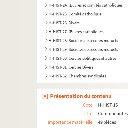
H-HIST-24. Œuvres et comités catholiques
H-HIST-25. Comité catholique
H-HIST-26. Divers
H-HIST-27. Œuvres catholiques
H-HIST-28. Sociétés de secours mutuels
H-HIST-29. Sociétés de secours mutuels
H-HIST-30. Cercles politiques et autres
H-HIST-31. Cercles Divers
H-HIST-32. Chambres syndicales
H-HIST-33. Mouvement socialiste
H-HIST-34. Sociétés Diverses
Présentation du contenu
H-HIST-35. Sociétés Diverses
Cote
H-HIST-15
H-HIST-36. Congrégations et confréries relig
Titre
Communautés r
H-HIST-37. Société d'Enseignement laïque
Importance matérielle
49 pièces