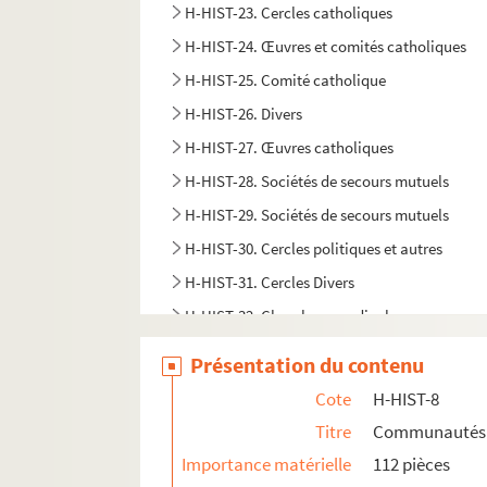
H-HIST-23. Cercles catholiques
H-HIST-24. Œuvres et comités catholiques
H-HIST-25. Comité catholique
H-HIST-26. Divers
H-HIST-27. Œuvres catholiques
H-HIST-28. Sociétés de secours mutuels
H-HIST-29. Sociétés de secours mutuels
H-HIST-30. Cercles politiques et autres
H-HIST-31. Cercles Divers
H-HIST-32. Chambres syndicales
H-HIST-33. Mouvement socialiste
Présentation du contenu
H-HIST-34. Sociétés Diverses
Cote
H-HIST-8
H-HIST-35. Sociétés Diverses
Titre
Communautés r
H-HIST-36. Congrégations et confréries relig
Importance matérielle
112 pièces
H-HIST-37. Société d'Enseignement laïque