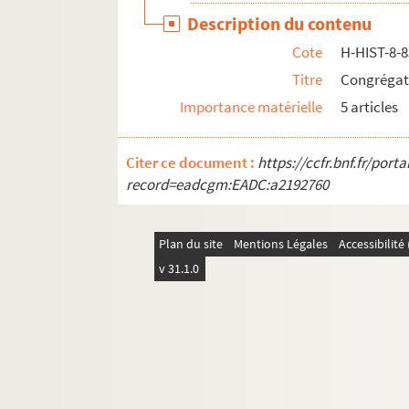
Description du contenu
H-HIST-38. Sans titre
Cote
H-HIST-8-
H-HIST-39. Enseignement
Titre
Congrégati
H-HIST-40. Sociétés de musique, de chant, l
Importance matérielle
5 articles
H-HIST-41. Sociétés Diverses
H-HIST-42. Sociétés Diverses
Citer ce document :
https://ccfr.bnf.fr/por
H-HIST-43. Œuvres et sociétés catholiques
record=eadcgm:EADC:a2192760
H-HIST-44. Œuvres catholiques
H-HIST-45. Sans titre
Plan du site
Mentions Légales
Accessibilit
H-HIST-46. Divers
v 31.1.0
H-HIST-47. Divers
H-HIST-48. Divers
H-HIST-49. Divers
H-HIST-50. Sans titre
H-HIST-51. Sans titre