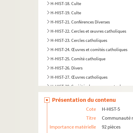
H-HIST-18. Culte
H-HIST-19. Culte
H-HIST-21. Conférences Diverses
H-HIST-22. Cercles et œuvres catholiques
H-HIST-23. Cercles catholiques
H-HIST-24. Œuvres et comités catholiques
H-HIST-25. Comité catholique
H-HIST-26. Divers
H-HIST-27. Œuvres catholiques
H-HIST-28. Sociétés de secours mutuels
H-HIST-29. Sociétés de secours mutuels
Présentation du contenu
H-HIST-30. Cercles politiques et autres
Cote
H-HIST-5
H-HIST-31. Cercles Divers
Titre
Communauté re
H-HIST-32. Chambres syndicales
Importance matérielle
92 pièces
H-HIST-33. Mouvement socialiste