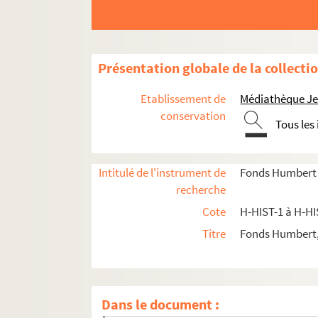
Présentation globale de la collecti
Etablissement de
Médiathèque Jea
conservation
Tous les
Intitulé de l'instrument de
Fonds Humbert (
H-HIST-1. Culte de Notre-Dame de la Treille à 
recherche
H-HIST-2. Œuvres philanthropiques
Cote
H-HIST-1 à H-HI
H-HIST-3. Université catholique
Titre
Fonds Humbert,
H-HIST-4. Enseignement
H-HIST-5. Communauté religieuse
H-HIST-5-50. Frères de la doctrine chrétienn
Dans le document :
H-HIST-5-51. Orphelinat Saint-Gabriel de 