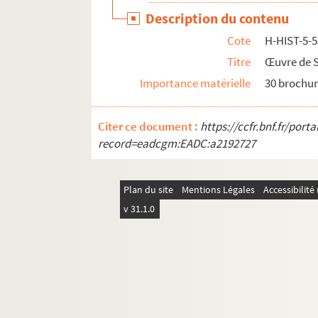
Description du contenu
H-HIST-34. Sociétés Diverses
Cote
H-HIST-5-
H-HIST-35. Sociétés Diverses
Titre
Œuvre de S
H-HIST-36. Congrégations et confréries relig
Importance matérielle
30 brochur
H-HIST-37. Société d'Enseignement laïque
H-HIST-38. Sans titre
Citer ce document :
https://ccfr.bnf.fr/por
H-HIST-39. Enseignement
record=eadcgm:EADC:a2192727
H-HIST-40. Sociétés de musique, de chant, l
H-HIST-41. Sociétés Diverses
Plan du site
Mentions Légales
Accessibilit
H-HIST-42. Sociétés Diverses
v 31.1.0
H-HIST-43. Œuvres et sociétés catholiques
H-HIST-44. Œuvres catholiques
H-HIST-45. Sans titre
H-HIST-46. Divers
H-HIST-47. Divers