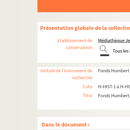
Présentation globale de la collecti
Etablissement de
Médiathèque Jea
conservation
Tous les
Intitulé de l'instrument de
Fonds Humbert (
recherche
Cote
H-HIST-1 à H-HI
H-HIST-1. Culte de Notre-Dame de la Treille à 
Titre
Fonds Humbert,
H-HIST-2. Œuvres philanthropiques
H-HIST-3. Université catholique
H-HIST-4. Enseignement
Dans le document :
H-HIST-5. Communauté religieuse