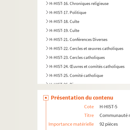
H-HIST-16. Chroniques religieuse
H-HIST-17. Politique
H-HIST-18. Culte
H-HIST-19. Culte
H-HIST-21. Conférences Diverses
H-HIST-22. Cercles et œuvres catholiques
H-HIST-23. Cercles catholiques
H-HIST-24. Œuvres et comités catholiques
H-HIST-25. Comité catholique
H-HIST-26. Divers
H-HIST-27. Œuvres catholiques
Présentation du contenu
H-HIST-28. Sociétés de secours mutuels
Cote
H-HIST-5
H-HIST-29. Sociétés de secours mutuels
Titre
Communauté re
H-HIST-30. Cercles politiques et autres
Importance matérielle
92 pièces
H-HIST-31. Cercles Divers