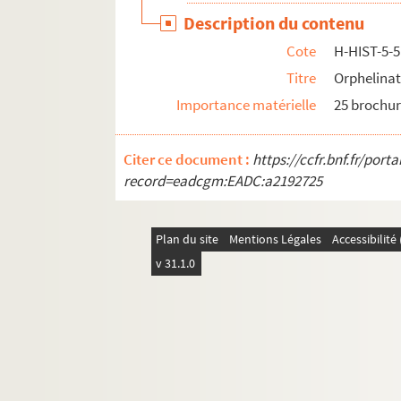
Description du contenu
H-HIST-32. Chambres syndicales
Cote
H-HIST-5-
H-HIST-33. Mouvement socialiste
Titre
Orphelinat
H-HIST-34. Sociétés Diverses
Importance matérielle
25 brochure
H-HIST-35. Sociétés Diverses
H-HIST-36. Congrégations et confréries relig
Citer ce document :
https://ccfr.bnf.fr/por
H-HIST-37. Société d'Enseignement laïque
record=eadcgm:EADC:a2192725
H-HIST-38. Sans titre
H-HIST-39. Enseignement
Plan du site
Mentions Légales
Accessibilit
H-HIST-40. Sociétés de musique, de chant, l
v 31.1.0
H-HIST-41. Sociétés Diverses
H-HIST-42. Sociétés Diverses
H-HIST-43. Œuvres et sociétés catholiques
H-HIST-44. Œuvres catholiques
H-HIST-45. Sans titre