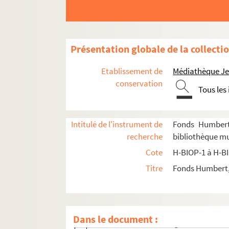
H-BIOP-9-4-3. Monseigneur de Renouar
H-BIOP-9-4-4. Cardinal de Retz
H-BIOP-9-4-5. Père Rey
Présentation globale de la collecti
H-BIOP-9-4-6. Cardinal Riario-Sforza, 
H-BIOP-9-4-7. François-Marie-Benjamin
Etablissement de
Médiathèque Jea
H-BIOP-9-4-8. François-Marie-Benjamin
conservation
Tous les
H-BIOP-9-4-9. Cardinal Richelieu
H-BIOP-9-4-10. Cardinal Richelieu
Intitulé de l'instrument de
Fonds Humbert 
H-BIOP-9-4-11. Cardinal Richelieu
recherche
bibliothèque mu
H-BIOP-9-4-12. Cardinal Richelieu
Cote
H-BIOP-1 à H-B
H-BIOP-9-4-13. Monseigneur Ridel
Titre
Fonds Humbert, 
H-BIOP-9-4-14. Monseigneur Jean Joseph
H-BIOP-9-4-15. Cardinal de Rohan
H-BIOP-9-4-16. Johannes Ronge, réform
Dans le document :
H-BIOP-9-4-17. Monseigneur Louis Rotel