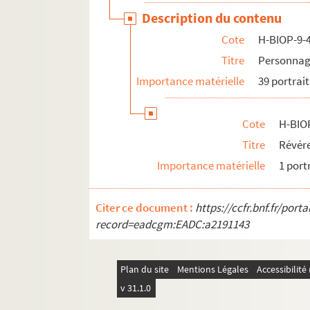
Description du contenu
Cote
H-BIOP-9-
Titre
Personnage
Importance matérielle
39 portrait
Cote
H-BIO
Titre
Révér
Importance matérielle
1 port
Citer ce document :
https://ccfr.bnf.fr/por
record=eadcgm:EADC:a2191143
Plan du site
Mentions Légales
Accessibilit
v 31.1.0