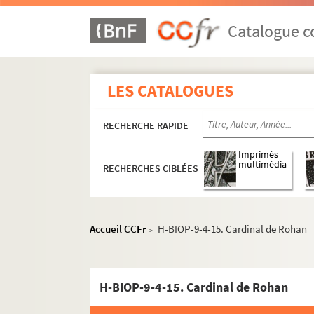
Catalogue co
H-BIOP-1. Rois et souverains européens
LES CATALOGUES
H-BIOP-2. Rois et souverains européens et h
H-BIOP-3. Rois, souverains et chefs d'Etat fr
RECHERCHE RAPIDE
H-BIOP-4. Rois, souverains et chefs d'Etat fra
H-BIOP-5. Personnages historiques de A à C
Imprimés
multimédia
RECHERCHES CIBLÉES
H-BIOP-6. Personnages historiques de D à G
H-BIOP-7. Personnages historiques de H à M
H-BIOP-8. Personnages historiques de P à Z
Accueil CCFr
H-BIOP-9-4-15. Cardinal de Rohan
>
H-BIOP-9. Portraits de personnages du Clergé
H-BIOP-9-1. Personnages du clergé dont
H-BIOP-9-4-15. Cardinal de Rohan
H-BIOP-9-2. Personnages du clergé dont 
H-BIOP-9-3. Personnages du clergé dont l