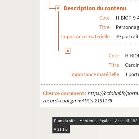
Description du contenu
Cote
H-BIOP-9-
Titre
Personnage
Importance matérielle
39 portrait
Cote
H-BIO
Titre
Cardi
Importance matérielle
1 port
Citer ce document :
https://ccfr.bnf.fr/por
record=eadcgm:EADC:a2191135
Plan du site
Mentions Légales
Accessibilit
v 31.1.0