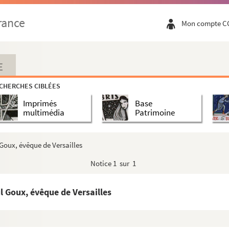
rance
Mon compte C
E
CHERCHES CIBLÉES
que
Imprimés
Base
multimédia
Patrimoine
de Varsovie
Goux, évêque de Versailles
Notice
1 sur 1
 Goux, évêque de Versailles
on