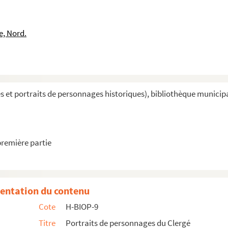
e, Nord.
lême
missions des Augustins de l'Assomption en Orient
et portraits de personnages historiques), bibliothèque municipal
ie Gaussail, évêque d'Oran
première partie
entation du contenu
 Reims
Cote
H-BIOP-9
êque d'Aix
Titre
Portraits de personnages du Clergé
, évêque de Versailles