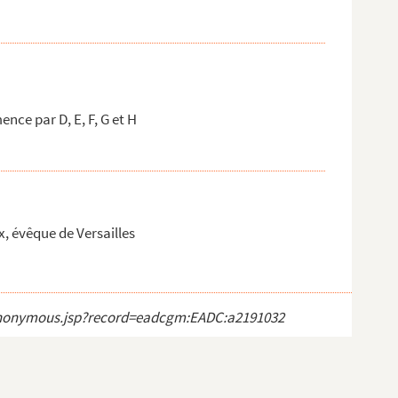
ce par D, E, F, G et H
, évêque de Versailles
ct_anonymous.jsp?record=eadcgm:EADC:a2191032