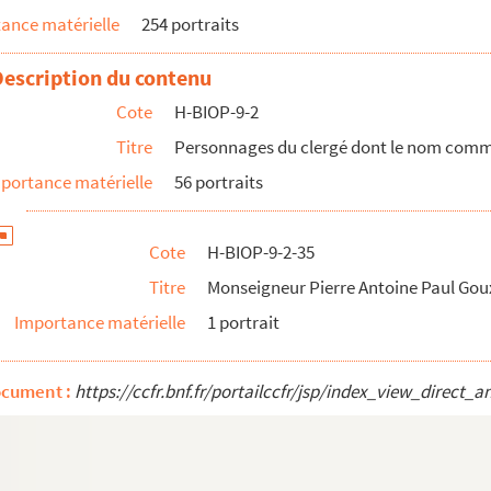
ance matérielle
254 portraits
Description du contenu
Cote
H-BIOP-9-2
Titre
Personnages du clergé dont le nom commen
e des Pairs
portance matérielle
56 portraits
rchevêque de Paris
Cote
H-BIOP-9-2-35
rchevêque de Paris
Titre
Monseigneur Pierre Antoine Paul Goux
rchevêque de Paris
Importance matérielle
1 portrait
rchevêque de Paris
rchevêque de Paris
ocument :
https://ccfr.bnf.fr/portailccfr/jsp/index_view_dire