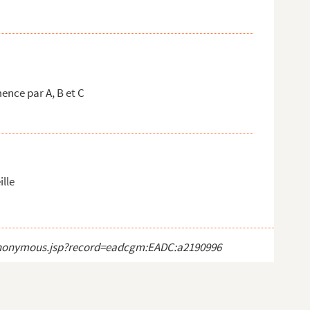
nce par A, B et C
lle
ct_anonymous.jsp?record=eadcgm:EADC:a2190996