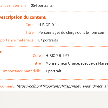
ance matérielle
254 portraits
Description du contenu
Cote
H-BIOP-9-1
Titre
Personnages du clergé dont le nom comme
portance matérielle
67 portraits
de Bulgarie, président du gouvernement révolutionnaire
Cote
H-BIOP-9-1-67
Titre
Monseigneur Cruice, évêque de Marsei
à la Sorbonne
Importance matérielle
1 portrait
 archevêque de Tours
ocument :
https://ccfr.bnf.fr/portailccfr/jsp/index_view_dire
tre royal de Saint-Denis
éral des Capucins
Cotton, évêque de Valence