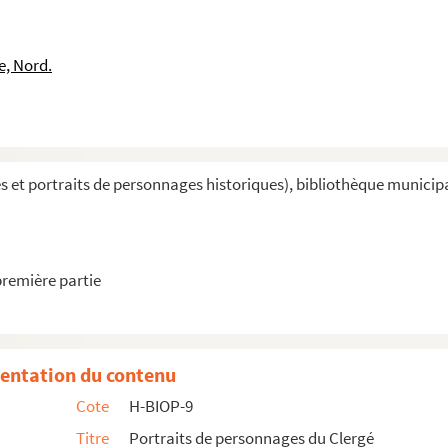
e, Nord.
Briey
Briey
Briey
et portraits de personnages historiques), bibliothèque municipal
Montpellier
première partie
atteau
entation du contenu
atteau
Cote
H-BIOP-9
 Lyon
Titre
Portraits de personnages du Clergé
archevêque de Lyon