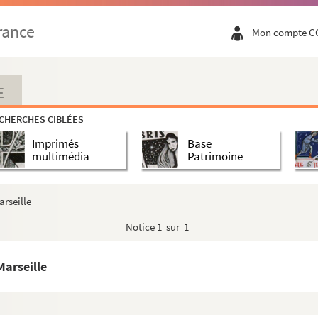
e Sens
rance
Mon compte C
E
 Louis Besson
CHERCHES CIBLÉES
Imprimés
Base
multimédia
Patrimoine
rs
rseille
Notice
1 sur 1
vreux
Marseille