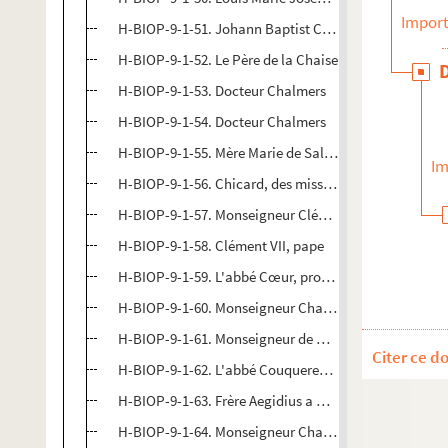
Import
H-BIOP-9-1-51. Johann Baptist Cazet
H-BIOP-9-1-52. Le Père de la Chaise
H-BIOP-9-1-53. Docteur Chalmers
H-BIOP-9-1-54. Docteur Chalmers
H-BIOP-9-1-55. Mère Marie de Sales Chappuis
Im
H-BIOP-9-1-56. Chicard, des missions étrangères
H-BIOP-9-1-57. Monseigneur Clément, métropolitain 
H-BIOP-9-1-58. Clément VII, pape
H-BIOP-9-1-59. L'abbé Cœur, professeur d'éloquence 
H-BIOP-9-1-60. Monseigneur Charles Théodore Colet,
H-BIOP-9-1-61. Monseigneur de Conny
Citer ce d
H-BIOP-9-1-62. L'abbé Couquereau, chanoine du chapi
H-BIOP-9-1-63. Frère Aegidius a Cortona, vicaire gén
H-BIOP-9-1-64. Monseigneur Charles Pierre François 