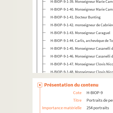
H-BIOP-9-1-39. Monseigneur Marie Camil
H-BIOP-9-1-40. Monseigneur Marie Camil
H-BIOP-9-1-41. Docteur Bunting
H-BIOP-9-1-42. monseigneur de Cabrière
H-BIOP-9-1-43. Monseigneur Caraguel
H-BIOP-9-1-44. Carlis, archevêque de T
H-BIOP-9-1-45. Monseigneur Casanelli d'
H-BIOP-9-1-46. Monseigneur Casanelli d'
H-BIOP-9-1-47. Monseigneur Clovis Nic
H-BIOP-9-1-48. Monseigneur Clovis Nic
H-BIOP-9-1-49. Monseigneur Caverot, a
Présentation du contenu
H-BIOP-9-1-50. Louis Marie Joseph Eus
Cote
H-BIOP-9
H-BIOP-9-1-51. Johann Baptist Cazet
Titre
Portraits de p
H-BIOP-9-1-52. Le Père de la Chaise
Importance matérielle
254 portraits
H-BIOP-9-1-53. Docteur Chalmers