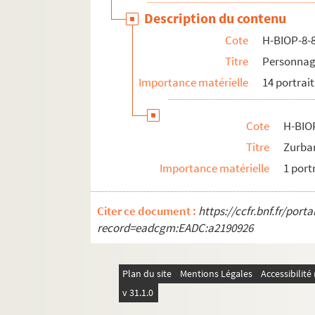
Description du contenu
Cote
H-BIOP-8-
Titre
Personnage
Importance matérielle
14 portrait
Cote
H-BIO
Titre
Zurba
Importance matérielle
1 port
Citer ce document :
https://ccfr.bnf.fr/por
record=eadcgm:EADC:a2190926
Plan du site
Mentions Légales
Accessibilit
v 31.1.0