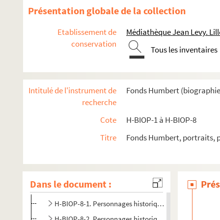
Présentation globale de la collection
Etablissement de
Médiathèque Jean Levy. Lill
conservation
Tous les inventaires
H-BIOP-1. Rois et souverains européens
Intitulé de l'instrument de
Fonds Humbert (biographies 
H-BIOP-2. Rois et souverains européens et hors Europe
recherche
H-BIOP-3. Rois, souverains et chefs d'Etat français
Cote
H-BIOP-1 à H-BIOP-8
H-BIOP-4. Rois, souverains et chefs d'Etat français (suite)
Titre
Fonds Humbert, portraits, 
H-BIOP-5. Personnages historiques de A à C
H-BIOP-6. Personnages historiques de D à G
H-BIOP-7. Personnages historiques de H à M
Dans le document :
Prés
H-BIOP-8. Personnages historiques de P à Z
H-BIOP-8-1. Personnages historiques dont le nom co
H-BIOP-8-2. Personnages historiques dont le nom co