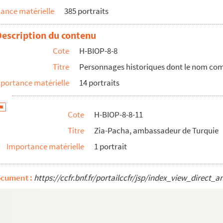
ance matérielle
385 portraits
mmence par S
mmence par T
Description du contenu
mmence par U
Cote
H-BIOP-8-8
mmence par V
Titre
Personnages historiques dont le nom com
mmence par W
portance matérielle
14 portraits
nce par Y et Z
Cote
H-BIOP-8-8-11
Titre
Zia-Pacha, ambassadeur de Turquie
Importance matérielle
1 portrait
ocument :
https://ccfr.bnf.fr/portailccfr/jsp/index_view_dire
du gouvernement révolutionnaire