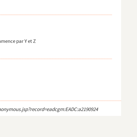
mence par Y et Z
ct_anonymous.jsp?record=eadcgm:EADC:a2190924