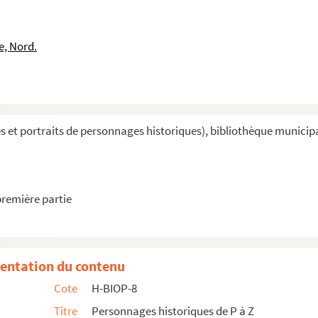
e, Nord.
et portraits de personnages historiques), bibliothèque municipal
première partie
entation du contenu
Cote
H-BIOP-8
mmence par P
Titre
Personnages historiques de P à Z
mmence par R