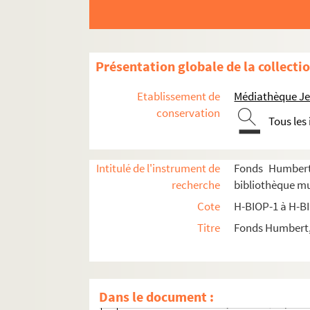
H-BIOP-8-6-14. Vauban
H-BIOP-8-6-15. Vauban
H-BIOP-8-6-16. Vauban
Présentation globale de la collecti
H-BIOP-8-6-17. Général Julius Von Verdy
H-BIOP-8-6-18. Verminck
Etablissement de
Médiathèque Jea
H-BIOP-8-6-19. Vésinier, rédacteur en c
conservation
Tous les
H-BIOP-8-6-20. A. de Vesino
H-BIOP-8-6-21. Agricole Viala
Intitulé de l'instrument de
Fonds Humbert 
H-BIOP-8-6-22. Victor du de Bellune
recherche
bibliothèque mu
H-BIOP-8-6-23. Victor du de Bellune
Cote
H-BIOP-1 à H-B
H-BIOP-8-6-24. Vidocq
Titre
Fonds Humbert, 
H-BIOP-8-6-25. De Giel-Castiel
H-BIOP-8-6-26. De Giel-Castiel
H-BIOP-8-6-27. De Giel-Castiel
Dans le document :
H-BIOP-8-6-28. François Viette, député 