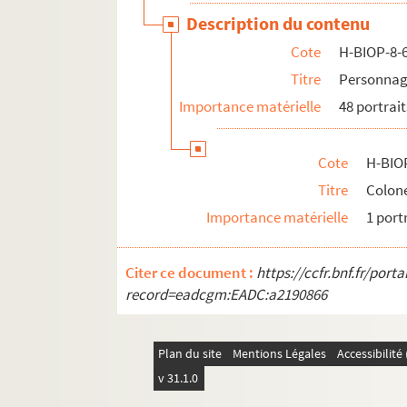
Description du contenu
Cote
H-BIOP-8-
Titre
Personnag
Importance matérielle
48 portrait
Cote
H-BIO
Titre
Colon
Importance matérielle
1 port
Citer ce document :
https://ccfr.bnf.fr/por
record=eadcgm:EADC:a2190866
Plan du site
Mentions Légales
Accessibilit
v 31.1.0