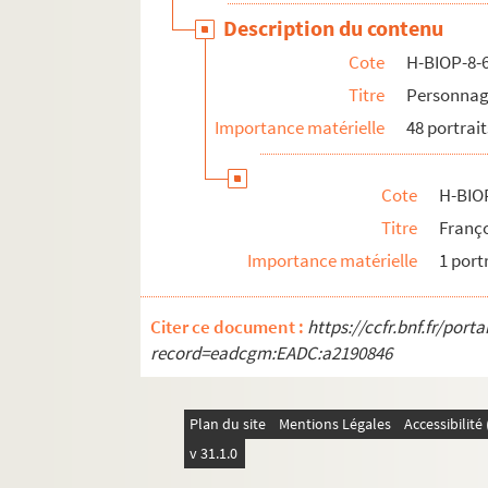
Description du contenu
Cote
H-BIOP-8-
Titre
Personnag
Importance matérielle
48 portrait
Cote
H-BIO
Titre
Franço
Importance matérielle
1 port
Citer ce document :
https://ccfr.bnf.fr/por
record=eadcgm:EADC:a2190846
Plan du site
Mentions Légales
Accessibilit
v 31.1.0