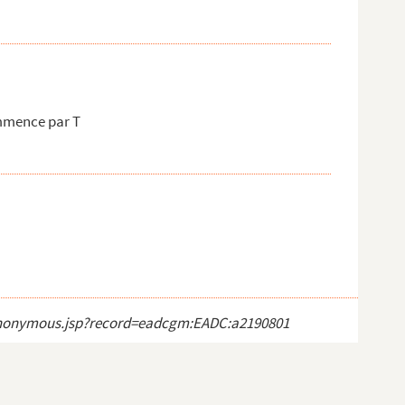
mmence par T
ct_anonymous.jsp?record=eadcgm:EADC:a2190801