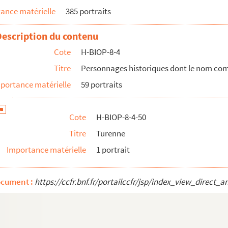
ance matérielle
385 portraits
 cour de cassation
Description du contenu
 de Turenne
Cote
H-BIOP-8-4
Titre
Personnages historiques dont le nom co
portance matérielle
59 portraits
Cote
H-BIOP-8-4-50
Titre
Turenne
Importance matérielle
1 portrait
 l'Aulne
ocument :
https://ccfr.bnf.fr/portailccfr/jsp/index_view_dire