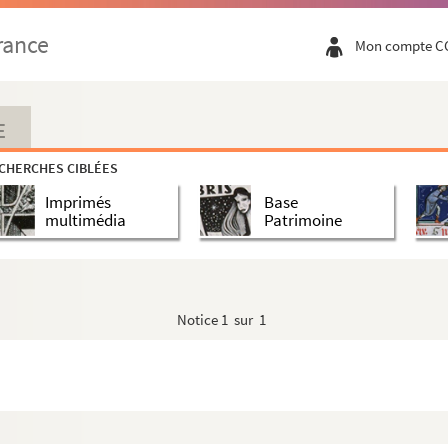
rance
Mon compte C
E
CHERCHES CIBLÉES
Imprimés
Base
multimédia
Patrimoine
is Adolphe Thiers, ancien président de la République
Thiers et Mademoiselle Dosne, sa sœur
Notice
1 sur 1