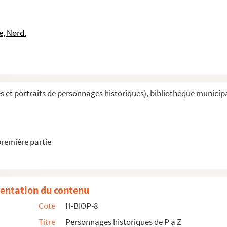
e, Nord.
et portraits de personnages historiques), bibliothèque municipal
première partie
entation du contenu
Cote
H-BIOP-8
I
Titre
Personnages historiques de P à Z