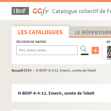
Catalogue collectif de F
LES CATALOGUES
LE RÉPERTOIR
H-BIOP-1. Rois et souverains européens
RECHERCHE RAPIDE
RE
H-BIOP-2. Rois et souverains européens et hors Europe
H-BIOP-3. Rois, souverains et chefs d'Etat français
H-BIOP-4. Rois, souverains et chefs d'Etat français (suite)
Accueil CCFr
H-BIOP-8-4-12. Emeric, comte de Tekelt
>
H-BIOP-5. Personnages historiques de A à C
H-BIOP-6. Personnages historiques de D à G
H-BIOP-7. Personnages historiques de H à M
H-BIOP-8-4-12. Emeric, comte de Tekelt
H-BIOP-8. Personnages historiques de P à Z
H-BIOP-8-1. Personnages historiques dont le nom co