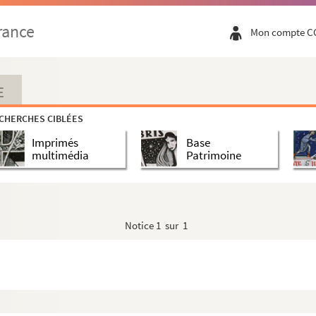
rance
Mon compte C
E
CHERCHES CIBLÉES
Imprimés
Base
multimédia
Patrimoine
Notice
1 sur 1
mmence par P