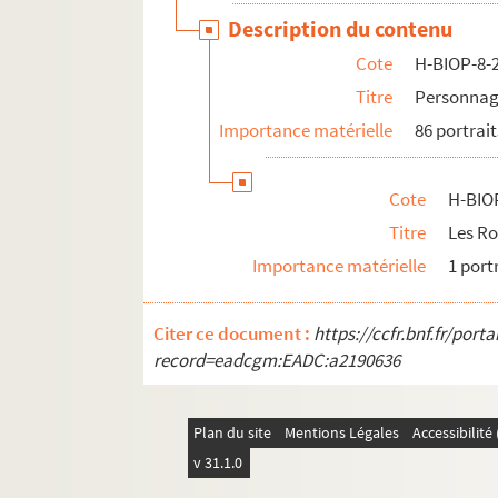
Description du contenu
Cote
H-BIOP-8-
Titre
Personnag
Importance matérielle
86 portrait
Cote
H-BIO
Titre
Les Ro
Importance matérielle
1 port
Citer ce document :
https://ccfr.bnf.fr/por
record=eadcgm:EADC:a2190636
Plan du site
Mentions Légales
Accessibilit
v 31.1.0