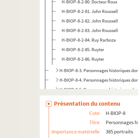
H-BIOP-8-2-80. Docteur Roux
H-BIOP-8-2-81. John Roussell
H-BIOP-8-2-82. John Roussell
H-BIOP-8-2-83. John Roussell
H-BIOP-8-2-84. Ruy Rarboza
H-BIOP-8-2-85. Ruyter
H-BIOP-8-2-86. Ruyter
H-BIOP-8-3. Personnages historiques do
H-BIOP-8-4. Personnages historiques do
H-BIOP-8-5. Personnages historiques do
H-BIOP-8-6. Personnages historiques do
Présentation du contenu
H-BIOP-8-7. Personnages historiques d
Cote
H-BIOP-8
H-BIOP-8-8. Personnages historiques do
Titre
Personnages hi
H-BIOP-9. Portraits de personnages du Clerg
Importance matérielle
385 portraits