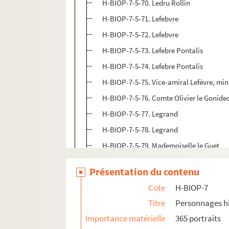
H-BIOP-7-5-70. Ledru Rollin
H-BIOP-7-5-71. Lefebvre
H-BIOP-7-5-72. Lefebvre
H-BIOP-7-5-73. Lefebre Pontalis
H-BIOP-7-5-74. Lefebre Pontalis
H-BIOP-7-5-75. Vice-amiral Lefèvre, min
H-BIOP-7-5-76. Comte Olivier le Gonidec
H-BIOP-7-5-77. Legrand
H-BIOP-7-5-78. Legrand
H-BIOP-7-5-79. Mademoiselle le Guet
H-BIOP-7-5-80. René Félix le Hérissé
Présentation du contenu
H-BIOP-7-5-81. Comte de Leicester
Cote
H-BIOP-7
H-BIOP-7-5-82. Le Myre de Vilers, déput
Titre
Personnages hi
H-BIOP-7-5-83. Léonidas
Importance matérielle
365 portraits
H-BIOP-7-5-84. Léonidas