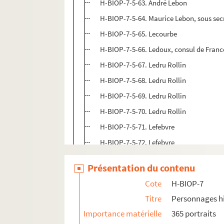
H-BIOP-7-5-63. André Lebon
H-BIOP-7-5-64. Maurice Lebon, sous secr
H-BIOP-7-5-65. Lecourbe
H-BIOP-7-5-66. Ledoux, consul de Franc
H-BIOP-7-5-67. Ledru Rollin
H-BIOP-7-5-68. Ledru Rollin
H-BIOP-7-5-69. Ledru Rollin
H-BIOP-7-5-70. Ledru Rollin
H-BIOP-7-5-71. Lefebvre
H-BIOP-7-5-72. Lefebvre
H-BIOP-7-5-73. Lefebre Pontalis
Présentation du contenu
H-BIOP-7-5-74. Lefebre Pontalis
Cote
H-BIOP-7
H-BIOP-7-5-75. Vice-amiral Lefèvre, min
Titre
Personnages hi
H-BIOP-7-5-76. Comte Olivier le Gonidec
Importance matérielle
365 portraits
H-BIOP-7-5-77. Legrand