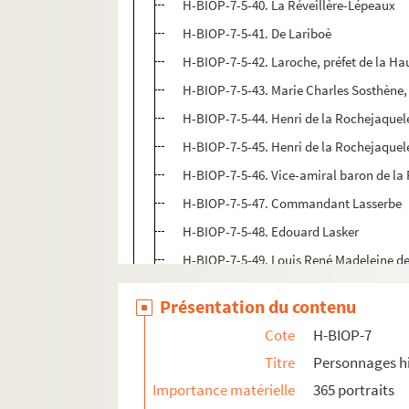
H-BIOP-7-5-40. La Réveillère-Lépeaux
H-BIOP-7-5-41. De Lariboè
H-BIOP-7-5-42. Laroche, préfet de la H
H-BIOP-7-5-43. Marie Charles Sosthène,
H-BIOP-7-5-44. Henri de la Rochejaquel
H-BIOP-7-5-45. Henri de la Rochejaquel
H-BIOP-7-5-46. Vice-amiral baron de la 
H-BIOP-7-5-47. Commandant Lasserbe
H-BIOP-7-5-48. Edouard Lasker
H-BIOP-7-5-49. Louis René Madeleine de
H-BIOP-7-5-50. La Tout d'Auvergne
Présentation du contenu
H-BIOP-7-5-51. Francis Laur
Cote
H-BIOP-7
H-BIOP-7-5-52. Lauriston
Titre
Personnages hi
H-BIOP-7-5-53. Lauriston
Importance matérielle
365 portraits
H-BIOP-7-5-54. Duc de Lauzun