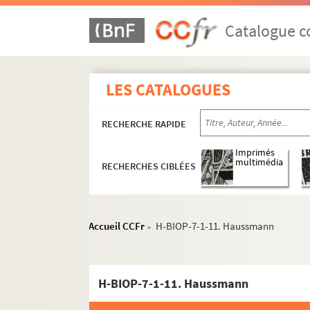
Catalogue co
LES CATALOGUES
RECHERCHE RAPIDE
Imprimés
multimédia
RECHERCHES CIBLÉES
Accueil CCFr
H-BIOP-7-1-11. Haussmann
>
H-BIOP-1. Rois et souverains européens
H-BIOP-7-1-11. Haussmann
H-BIOP-2. Rois et souverains européens et h
H-BIOP-3. Rois, souverains et chefs d'Etat fr