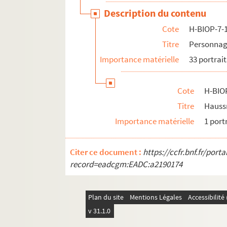
Description du contenu
H-BIOP-8. Personnages historiques de P à Z
Cote
H-BIOP-7-
H-BIOP-9. Portraits de personnages du Clerg
Titre
Personnag
Importance matérielle
33 portrait
Cote
H-BIO
Titre
Haus
Importance matérielle
1 port
Citer ce document :
https://ccfr.bnf.fr/por
record=eadcgm:EADC:a2190174
Plan du site
Mentions Légales
Accessibilit
v 31.1.0