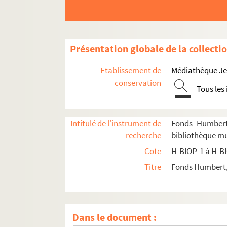
H-BIOP-4. Rois, souverains et chefs d'Etat fra
H-BIOP-5. Personnages historiques de A à C
H-BIOP-6. Personnages historiques de D à G
Présentation globale de la collecti
H-BIOP-7. Personnages historiques de H à M
Etablissement de
Médiathèque Jea
H-BIOP-7-1. Personnages historiques dont
conservation
Tous les
H-BIOP-7-1-1. Général Hamelin
H-BIOP-7-1-2. John Hampden
Intitulé de l'instrument de
Fonds Humbert 
H-BIOP-7-1-3. Hanotaux
recherche
bibliothèque mu
H-BIOP-7-1-4. Henry Hardinge
Cote
H-BIOP-1 à H-B
H-BIOP-7-1-5. Henry Hardinge
Titre
Fonds Humbert, 
H-BIOP-7-1-6. Léon Harmel
H-BIOP-7-1-7. Léon Harmel
H-BIOP-7-1-8. Léon Harmel
Dans le document :
H-BIOP-7-1-9. Harvey