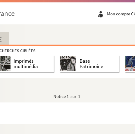
mmence par E
rance
Mon compte C
mmence par F
ence par G
E
CHERCHES CIBLÉES
Imprimés
Base
multimédia
Patrimoine
Notice
1 sur 1
s Etats-Unis