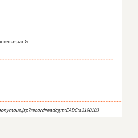
mmence par G
ct_anonymous.jsp?record=eadcgm:EADC:a2190103