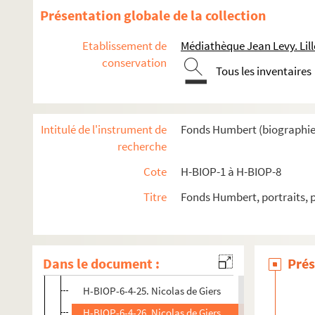
H-BIOP-6-4-12. Garribaldi, général romain
Présentation globale de la collection
H-BIOP-6-4-13. Garribaldi, général romain
Etablissement de
Médiathèque Jean Levy. Lill
H-BIOP-6-4-14. Garnier
conservation
Tous les inventaires
H-BIOP-6-4-15. Garnier Pagès
H-BIOP-6-4-16. Henri Geffeken
H-BIOP-6-4-17. Henri Geffeken
Intitulé de l'instrument de
Fonds Humbert (biographies 
H-BIOP-6-4-18. Alexandre Gendebien
recherche
H-BIOP-6-4-19. Geoffroy Saint-Hilaire
Cote
H-BIOP-1 à H-BIOP-8
H-BIOP-6-4-20. Georgiewitch
Titre
Fonds Humbert, portraits, 
H-BIOP-6-4-21. Madame de Gérando
H-BIOP-6-4-22. Amiral Gervais
H-BIOP-6-4-23. Amiral Gervais
Dans le document :
Prés
H-BIOP-6-4-24. Gerville-Réache
H-BIOP-6-4-25. Nicolas de Giers
H-BIOP-6-4-26. Nicolas de Giers