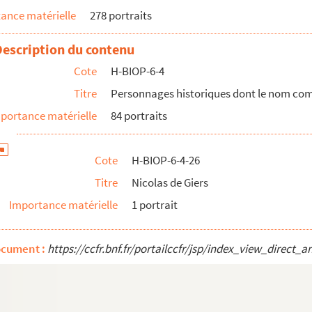
ance matérielle
278 portraits
Description du contenu
Cote
H-BIOP-6-4
Titre
Personnages historiques dont le nom co
portance matérielle
84 portraits
 publique
 publique
Cote
H-BIOP-6-4-26
 publique
Titre
Nicolas de Giers
Importance matérielle
1 portrait
ocument :
https://ccfr.bnf.fr/portailccfr/jsp/index_view_dire