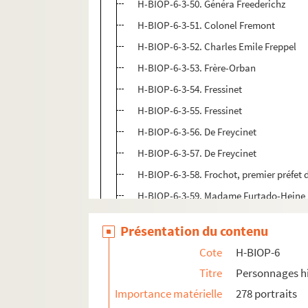
H-BIOP-6-3-50. Généra Freederichz
H-BIOP-6-3-51. Colonel Fremont
H-BIOP-6-3-52. Charles Emile Freppel
H-BIOP-6-3-53. Frère-Orban
H-BIOP-6-3-54. Fressinet
H-BIOP-6-3-55. Fressinet
H-BIOP-6-3-56. De Freycinet
H-BIOP-6-3-57. De Freycinet
H-BIOP-6-3-58. Frochot, premier préfet d
H-BIOP-6-3-59. Madame Furtado-Heine
H-BIOP-6-3-60. Madame Furtado-Heine
Présentation du contenu
H-BIOP-6-4. Personnages historiques do
Cote
H-BIOP-6
H-BIOP-7. Personnages historiques de H à M
Titre
Personnages hi
H-BIOP-8. Personnages historiques de P à Z
Importance matérielle
278 portraits