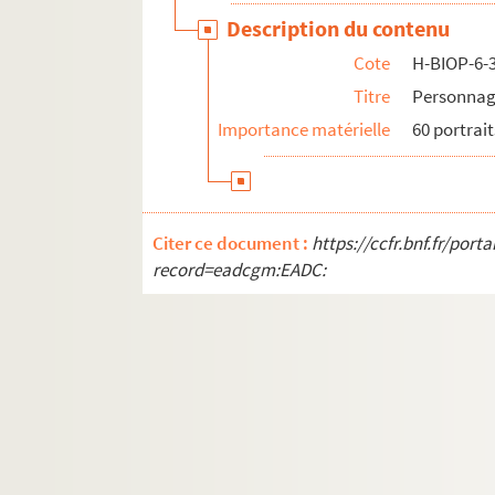
H-BIOP-9. Portraits de personnages du Clerg
Description du contenu
Cote
H-BIOP-6-
Titre
Personnag
Importance matérielle
60 portrait
Citer ce document :
https://ccfr.bnf.fr/por
record=eadcgm:EADC: