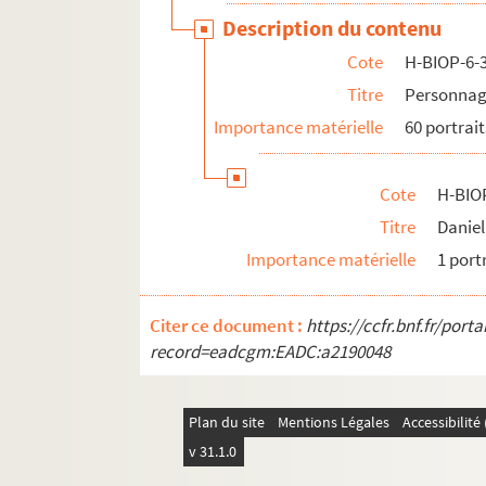
H-BIOP-6-3-60. Madame Furtado-Heine
Description du contenu
Cote
H-BIOP-6-
H-BIOP-6-4. Personnages historiques do
Titre
Personnag
H-BIOP-7. Personnages historiques de H à M
Importance matérielle
60 portrait
H-BIOP-8. Personnages historiques de P à Z
H-BIOP-9. Portraits de personnages du Clerg
Cote
H-BIO
Titre
Daniel
Importance matérielle
1 port
Citer ce document :
https://ccfr.bnf.fr/por
record=eadcgm:EADC:a2190048
Plan du site
Mentions Légales
Accessibilit
v 31.1.0