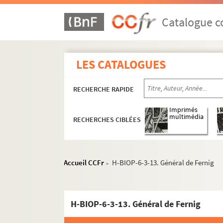
Catalogue co
LES CATALOGUES
RECHERCHE RAPIDE
Imprimés
multimédia
RECHERCHES CIBLÉES
H-BIOP-1. Rois et souverains européens
H-BIOP-2. Rois et souverains européens et h
Accueil CCFr
H-BIOP-6-3-13. Général de Fernig
>
H-BIOP-3. Rois, souverains et chefs d'Etat fr
H-BIOP-4. Rois, souverains et chefs d'Etat fra
H-BIOP-6-3-13. Général de Fernig
H-BIOP-5. Personnages historiques de A à C
H-BIOP-6. Personnages historiques de D à G