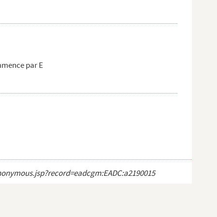
mmence par E
ct_anonymous.jsp?record=eadcgm:EADC:a2190015