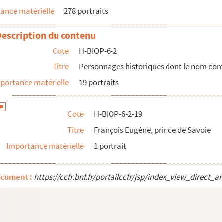
ance matérielle
278 portraits
Description du contenu
Cote
H-BIOP-6-2
Titre
Personnages historiques dont le nom co
portance matérielle
19 portraits
Cote
H-BIOP-6-2-19
ériaux
Titre
François Eugène, prince de Savoie
Somme
Importance matérielle
1 portrait
ocument :
https://ccfr.bnf.fr/portailccfr/jsp/index_view_dire