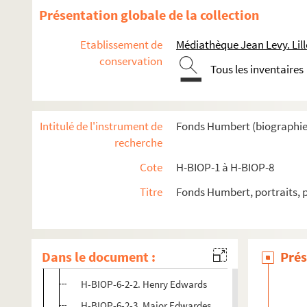
Présentation globale de la collection
Etablissement de
Médiathèque Jean Levy. Lill
conservation
Tous les inventaires
H-BIOP-1. Rois et souverains européens
H-BIOP-2. Rois et souverains européens et hors Europe
Intitulé de l'instrument de
Fonds Humbert (biographies 
H-BIOP-3. Rois, souverains et chefs d'Etat français
recherche
H-BIOP-4. Rois, souverains et chefs d'Etat français (suite)
Cote
H-BIOP-1 à H-BIOP-8
H-BIOP-5. Personnages historiques de A à C
H-BIOP-6. Personnages historiques de D à G
Titre
Fonds Humbert, portraits, 
H-BIOP-6-1. Personnages historiques dont le nom co
H-BIOP-6-2. Personnages historiques dont le nom comm
Dans le document :
Prés
H-BIOP-6-2-1. Henry Edwards
H-BIOP-6-2-2. Henry Edwards
H-BIOP-6-2-3. Major Edwardes