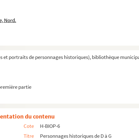
e, Nord.
et portraits de personnages historiques), bibliothèque municipal
première partie
mmence par D
ence par E
entation du contenu
Cote
H-BIOP-6
Titre
Personnages historiques de D à G