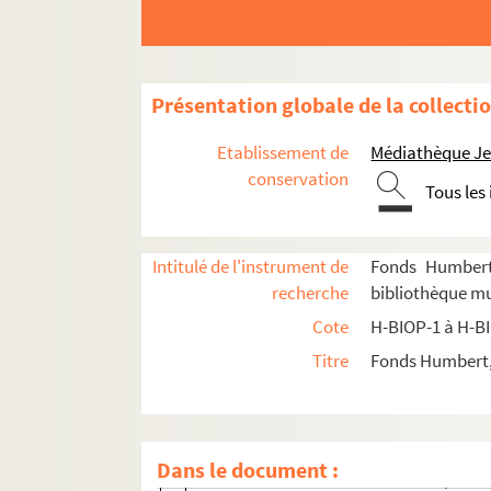
H-BIOP-6-1-84. Duguesclin
H-BIOP-6-1-85. Duguesclin
H-BIOP-6-1-86. Bertinnot du Guesclin
Présentation globale de la collecti
H-BIOP-6-1-87. James Duke
H-BIOP-6-1-88. Mathieu Dumas
Etablissement de
Médiathèque Jea
H-BIOP-6-1-89. Mathieu Dumas
conservation
Tous les
H-BIOP-6-1-90. Général Dumouriez
H-BIOP-6-1-91. Général Dumouriez
Intitulé de l'instrument de
Fonds Humbert 
H-BIOP-6-1-92. Thomas Duncombe
recherche
bibliothèque mu
H-BIOP-6-1-93. Thomas Duncombe
Cote
H-BIOP-1 à H-B
H-BIOP-6-1-94. Amiral Duperré
Titre
Fonds Humbert, 
H-BIOP-6-1-95. Amiral Duperré
H-BIOP-6-1-96. Amiral Dupetit-Thouars
H-BIOP-6-1-97. Duphot
Dans le document :
H-BIOP-6-1-98. Baron Charles Dupin