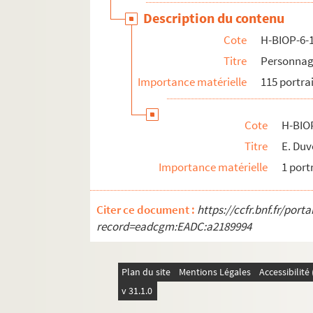
Description du contenu
Cote
H-BIOP-6-
Titre
Personnag
Importance matérielle
115 portra
Cote
H-BIO
Titre
E. Duv
Importance matérielle
1 port
Citer ce document :
https://ccfr.bnf.fr/por
record=eadcgm:EADC:a2189994
Plan du site
Mentions Légales
Accessibilit
v 31.1.0