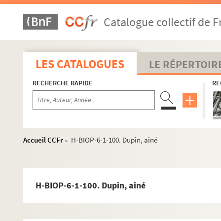
H-BIOP-6-1-72. Le père Duchesne
Catalogue collectif de F
H-BIOP-6-1-73. Général Dunot
H-BIOP-6-1-74. Dudley Stuart
H-BIOP-6-1-75. Jules Dufaure
LES CATALOGUES
LE RÉPERTOIR
H-BIOP-6-1-76. Jules Dufaure
RECHERCHE RAPIDE
RE
H-BIOP-6-1-77. Jules Dufaure
H-BIOP-6-1-78. Général Dufour
H-BIOP-6-1-79. Lord Dufferin
H-BIOP-6-1-80. Dugommier
Accueil CCFr
H-BIOP-6-1-100. Dupin, ainé
>
H-BIOP-6-1-81. René Duguay-Trouin
H-BIOP-6-1-82. René Duguay-Trouin
H-BIOP-6-1-83. Henri Joseph Dugué de la Fauconneri
H-BIOP-6-1-100. Dupin, ainé
H-BIOP-6-1-84. Duguesclin
H-BIOP-6-1-85. Duguesclin