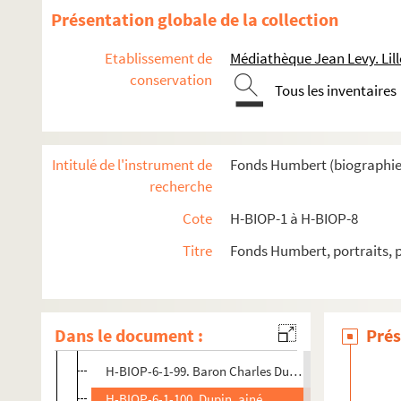
H-BIOP-6-1-86. Bertinnot du Guesclin
Présentation globale de la collection
H-BIOP-6-1-87. James Duke
Etablissement de
Médiathèque Jean Levy. Lill
H-BIOP-6-1-88. Mathieu Dumas
conservation
Tous les inventaires
H-BIOP-6-1-89. Mathieu Dumas
H-BIOP-6-1-90. Général Dumouriez
H-BIOP-6-1-91. Général Dumouriez
Intitulé de l'instrument de
Fonds Humbert (biographies 
H-BIOP-6-1-92. Thomas Duncombe
recherche
H-BIOP-6-1-93. Thomas Duncombe
Cote
H-BIOP-1 à H-BIOP-8
H-BIOP-6-1-94. Amiral Duperré
Titre
Fonds Humbert, portraits, 
H-BIOP-6-1-95. Amiral Duperré
H-BIOP-6-1-96. Amiral Dupetit-Thouars
H-BIOP-6-1-97. Duphot
Dans le document :
Prés
H-BIOP-6-1-98. Baron Charles Dupin
H-BIOP-6-1-99. Baron Charles Dupin
H-BIOP-6-1-100. Dupin, ainé