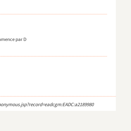
mmence par D
ct_anonymous.jsp?record=eadcgm:EADC:a2189980