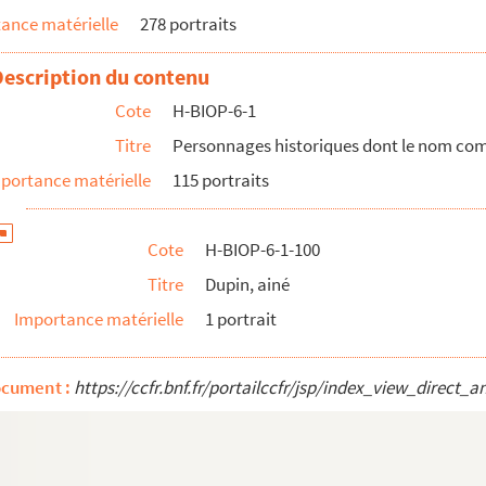
ance matérielle
278 portraits
Description du contenu
Cote
H-BIOP-6-1
Titre
Personnages historiques dont le nom co
portance matérielle
115 portraits
stres
Cote
H-BIOP-6-1-100
Titre
Dupin, ainé
Importance matérielle
1 portrait
ocument :
https://ccfr.bnf.fr/portailccfr/jsp/index_view_dire