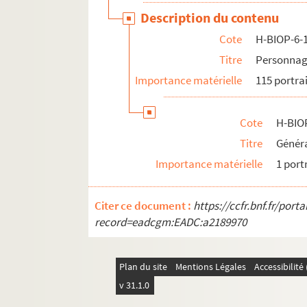
Description du contenu
H-BIOP-6-4. Personnages historiques do
Cote
H-BIOP-6-
H-BIOP-7. Personnages historiques de H à M
Titre
Personnag
H-BIOP-8. Personnages historiques de P à Z
Importance matérielle
115 portra
H-BIOP-9. Portraits de personnages du Clerg
Cote
H-BIO
Titre
Génér
Importance matérielle
1 port
Citer ce document :
https://ccfr.bnf.fr/por
record=eadcgm:EADC:a2189970
Plan du site
Mentions Légales
Accessibilit
v 31.1.0