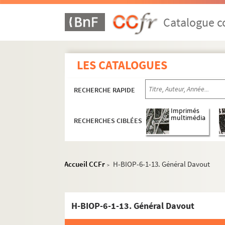
Catalogue co
LES CATALOGUES
RECHERCHE RAPIDE
Imprimés
multimédia
RECHERCHES CIBLÉES
Accueil CCFr
H-BIOP-6-1-13. Général Davout
>
H-BIOP-1. Rois et souverains européens
H-BIOP-2. Rois et souverains européens et h
H-BIOP-6-1-13. Général Davout
H-BIOP-3. Rois, souverains et chefs d'Etat fr
H-BIOP-4. Rois, souverains et chefs d'Etat fra