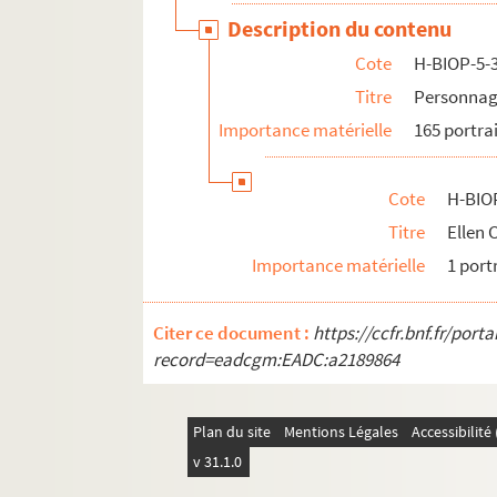
Description du contenu
Cote
H-BIOP-5-
Titre
Personnag
Importance matérielle
165 portra
Cote
H-BIO
Titre
Ellen C
Importance matérielle
1 port
Citer ce document :
https://ccfr.bnf.fr/por
record=eadcgm:EADC:a2189864
Plan du site
Mentions Légales
Accessibilit
v 31.1.0