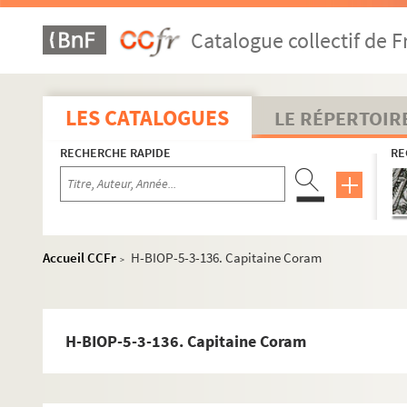
H-BIOP-5-3-108. Richard Cobden
Catalogue collectif de F
H-BIOP-5-3-109. Richard Cobden
H-BIOP-5-3-110. Richard Cobden
H-BIOP-5-3-111. M. Cohn, préfet de la Loire
LES CATALOGUES
LE RÉPERTOIR
H-BIOP-5-3-112. Général Coiffé
RECHERCHE RAPIDE
RE
H-BIOP-5-3-113. Général Coiffé
H-BIOP-5-3-114. Général Coiffé
H-BIOP-5-3-115. Colaud
H-BIOP-5-3-116. Colaud
Accueil CCFr
H-BIOP-5-3-136. Capitaine Coram
>
H-BIOP-5-3-117. Auguste Colbert
H-BIOP-5-3-118. Auguste Colbert
H-BIOP-5-3-119. Colbert
H-BIOP-5-3-136. Capitaine Coram
H-BIOP-5-3-120. Colbert
H-BIOP-5-3-121. Juge Coleridge