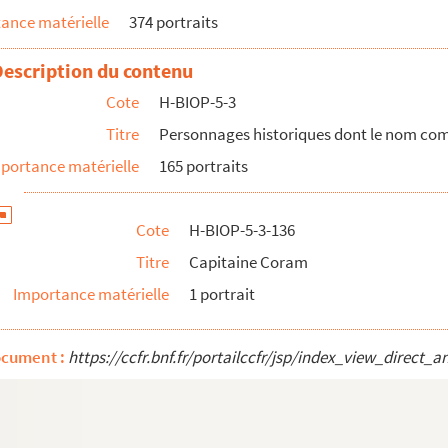
ance matérielle
374 portraits
issement d'Anvers
issement d'Anvers
Description du contenu
Cote
H-BIOP-5-3
Titre
Personnages historiques dont le nom co
portance matérielle
165 portraits
Cote
H-BIOP-5-3-136
Titre
Capitaine Coram
Importance matérielle
1 portrait
ocument :
https://ccfr.bnf.fr/portailccfr/jsp/index_view_dire