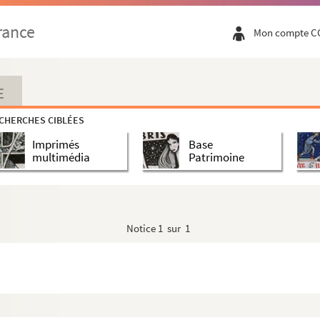
rance
Mon compte C
E
CHERCHES CIBLÉES
Imprimés
Base
multimédia
Patrimoine
Notice
1 sur 1