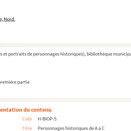
e
e, Nord.
'kint de Reodenbeke
et portraits de personnages historiques), bibliothèque municipal
première partie
entation du contenu
Cote
H-BIOP-5
Titre
Personnages historiques de A à C