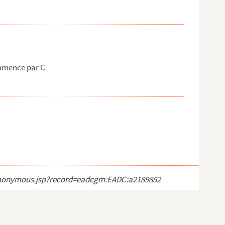
mmence par C
ct_anonymous.jsp?record=eadcgm:EADC:a2189852