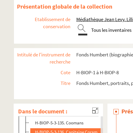
H-BIOP-5-3-122. Colfravu
Présentation globale de la collection
H-BIOP-5-3-123. Caspard de Coligni, amiral de Franc
Etablissement de
Médiathèque Jean Levy. Lill
H-BIOP-5-3-124. Marie Collart, dite Lolo et Eugène T
conservation
Tous les inventaires
H-BIOP-5-3-125. Collingwood
H-BIOP-5-3-126. Christophe Colomb
H-BIOP-5-3-127. Compayré
Intitulé de l'instrument de
Fonds Humbert (biographies 
H-BIOP-5-3-128. Condé
recherche
H-BIOP-5-3-129. Docteur Conneau
Cote
H-BIOP-1 à H-BIOP-8
H-BIOP-5-3-130. Considérant
Titre
Fonds Humbert, portraits, 
H-BIOP-5-3-131. Constans
H-BIOP-5-3-132. Constans
H-BIOP-5-3-133. Benjamin Constant
Dans le document :
Prés
H-BIOP-5-3-134. Nicolas Conyngham
H-BIOP-5-3-135. Coomans
H-BIOP-5-3-136. Capitaine Coram