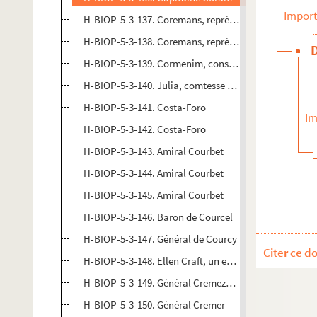
Import
H-BIOP-5-3-137. Coremans, représantant de l'arrond
H-BIOP-5-3-138. Coremans, représantant de l'arrond
H-BIOP-5-3-139. Cormenim, conseiller d'Etat
H-BIOP-5-3-140. Julia, comtesse de Cornouailles
H-BIOP-5-3-141. Costa-Foro
Im
H-BIOP-5-3-142. Costa-Foro
H-BIOP-5-3-143. Amiral Courbet
H-BIOP-5-3-144. Amiral Courbet
H-BIOP-5-3-145. Amiral Courbet
H-BIOP-5-3-146. Baron de Courcel
H-BIOP-5-3-147. Général de Courcy
Citer ce d
H-BIOP-5-3-148. Ellen Craft, un esclave fugitif
H-BIOP-5-3-149. Général Cremezel de Kerhué
H-BIOP-5-3-150. Général Cremer