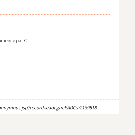
mmence par C
ct_anonymous.jsp?record=eadcgm:EADC:a2189818