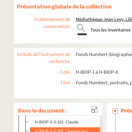
H-BIOP-5-3-88. Chenest, procureur de la république à
Présentation globale de la collection
H-BIOP-5-3-89. Chenest, procureur général à Douai
Etablissement de
Médiathèque Jean Levy. Lill
H-BIOP-5-3-90. Cherif-Pacha
conservation
Tous les inventaires
H-BIOP-5-3-91. Cherif-Pacha
H-BIOP-5-3-92. Chesley Heal, l'homme de 109 ans
H-BIOP-5-3-93. Chesley Heal, l'homme de 109 ans
Intitulé de l'instrument de
Fonds Humbert (biographies 
H-BIOP-5-3-94. Chevert
recherche
H-BIOP-5-3-95. Christophe, ministre des travaux publ
Cote
H-BIOP-1 à H-BIOP-8
H-BIOP-5-3-96. Christophe, ministre des travaux publ
Titre
Fonds Humbert, portraits, 
H-BIOP-5-3-97. Chui-a-poo, le pirate chinois
H-BIOP-5-3-98. Clamageran, ministre des finances
H-BIOP-5-3-99. Comte de Clarendon
Dans le document :
Prés
H-BIOP-5-3-100. Claude
H-BIOP-5-3-101. Claude
H-BIOP-5-3-102. Clemenceau