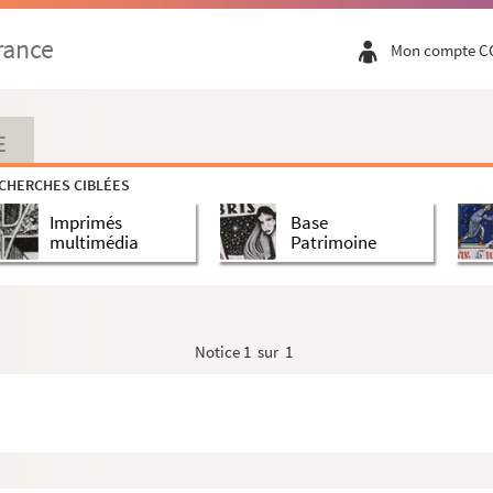
rance
Mon compte C
E
CHERCHES CIBLÉES
Imprimés
Base
multimédia
Patrimoine
Notice
1 sur 1