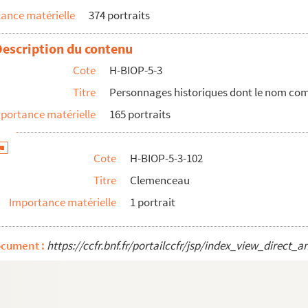
ance matérielle
374 portraits
Description du contenu
Cote
H-BIOP-5-3
rine
Titre
Personnages historiques dont le nom co
portance matérielle
165 portraits
Cote
H-BIOP-5-3-102
Titre
Clemenceau
Importance matérielle
1 portrait
ocument :
https://ccfr.bnf.fr/portailccfr/jsp/index_view_dire