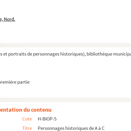
 Paris
e, Nord.
et portraits de personnages historiques), bibliothèque municipal
ics
ics
première partie
entation du contenu
Cote
H-BIOP-5
Titre
Personnages historiques de A à C