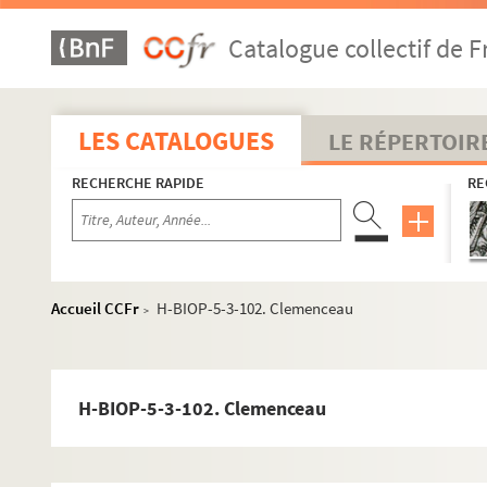
H-BIOP-5-3-74. Général Chanzy
Catalogue collectif de F
H-BIOP-5-3-75. Général Chanzy
H-BIOP-5-3-76. Général Chanzy
H-BIOP-5-3-77. Chaou Kim-Ching
LES CATALOGUES
LE RÉPERTOIR
H-BIOP-5-3-78. Chaou Wan-Kwel
RECHERCHE RAPIDE
RE
H-BIOP-5-3-79. Chartal, comte de Chanteloup
H-BIOP-5-3-80. Général Charrette
H-BIOP-5-3-81. Charrette de la Contrie
H-BIOP-5-3-82. Charrette de la Contrie
Accueil CCFr
H-BIOP-5-3-102. Clemenceau
>
H-BIOP-5-3-83. Monsieur et Madame Charlus
H-BIOP-5-3-84. Capitaine Charpentier
H-BIOP-5-3-85. Prosper de Chasse-Loup-Garou
H-BIOP-5-3-102. Clemenceau
H-BIOP-5-3-86. Colonel Chartterton
H-BIOP-5-3-87. Colonel Charimont