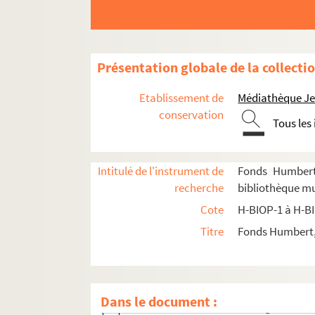
H-BIOP-5-2-108. Général Bréart
H-BIOP-5-2-109. Madeleine Brès
H-BIOP-5-2-110. Bricourt
Présentation globale de la collecti
H-BIOP-5-2-111. Général Brière de l'Isle
H-BIOP-5-2-112. Brison
Etablissement de
Médiathèque Jea
H-BIOP-5-2-113. Brison, député de la Se
conservation
Tous les
H-BIOP-5-2-114. Duc de Broglie
H-BIOP-5-2-115. Henri de Brouckere
Intitulé de l'instrument de
Fonds Humbert 
H-BIOP-5-2-116. Henry Brougham
recherche
bibliothèque mu
H-BIOP-5-2-117. Lord Brougham
Cote
H-BIOP-1 à H-B
H-BIOP-5-2-118. Alderman Brown
Titre
Fonds Humbert, 
H-BIOP-5-2-119. Lennox Browne
H-BIOP-5-2-120. Capitaine Bruat
H-BIOP-5-2-121. Général Brugère
Dans le document :
H-BIOP-5-2-122. Général Brugère