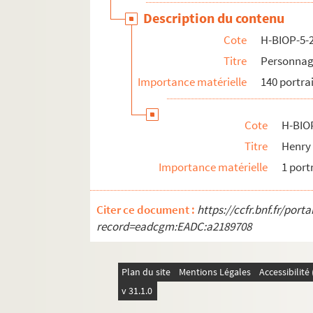
Description du contenu
Cote
H-BIOP-5-
Titre
Personnag
Importance matérielle
140 portra
Cote
H-BIO
Titre
Henry
Importance matérielle
1 port
Citer ce document :
https://ccfr.bnf.fr/por
record=eadcgm:EADC:a2189708
Plan du site
Mentions Légales
Accessibilit
v 31.1.0