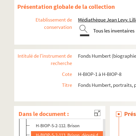
H-BIOP-5-2-99. Général Boulanger
Présentation globale de la collection
H-BIOP-5-2-100. Général Boulanger
Etablissement de
Médiathèque Jean Levy. Lill
H-BIOP-5-2-101. Général Boulay de la Meurthe
conservation
Tous les inventaires
H-BIOP-5-2-102. Connetable de Bourbon
H-BIOP-5-2-103. Zélie Bouriou
H-BIOP-5-2-104. Félix de Bournonville
Intitulé de l'instrument de
Fonds Humbert (biographies 
H-BIOP-5-2-105. Comte Brandenburgh
recherche
H-BIOP-5-2-106. Général Brayer
Cote
H-BIOP-1 à H-BIOP-8
H-BIOP-5-2-107. Général Bréart
Titre
Fonds Humbert, portraits, 
H-BIOP-5-2-108. Général Bréart
H-BIOP-5-2-109. Madeleine Brès
H-BIOP-5-2-110. Bricourt
Dans le document :
Prés
H-BIOP-5-2-111. Général Brière de l'Isle
H-BIOP-5-2-112. Brison
H-BIOP-5-2-113. Brison, député de la Seine