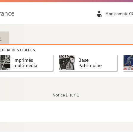
rance
Mon compte C
E
CHERCHES CIBLÉES
Imprimés
Base
multimédia
Patrimoine
Notice
1 sur 1