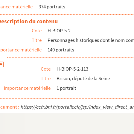
ance matérielle
374 portraits
Description du contenu
Cote
H-BIOP-5-2
Titre
Personnages historiques dont le nom co
portance matérielle
140 portraits
Cote
H-BIOP-5-2-113
Titre
Brison, député de la Seine
Importance matérielle
1 portrait
ocument :
https://ccfr.bnf.fr/portailccfr/jsp/index_view_dire