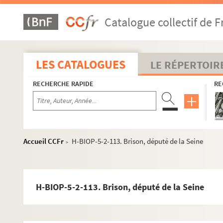
H-BIOP-5-2-85. William Bond
Catalogue collectif de F
H-BIOP-5-2-86. William Bond
H-BIOP-5-2-87. Colonel Bonnier
H-BIOP-5-2-88. Colonel Bonnier
LES CATALOGUES
LE RÉPERTOIR
H-BIOP-5-2-89. Général Borel
RECHERCHE RAPIDE
RE
H-BIOP-5-2-90. César Borgia
H-BIOP-5-2-91. Général Borius
H-BIOP-5-2-92. Général Bosak-Hauké
H-BIOP-5-2-93. E. Bouchut
Accueil CCFr
H-BIOP-5-2-113. Brison, député de la Seine
>
H-BIOP-5-2-94. Général Bouet
H-BIOP-5-2-95. Général Boulanger
H-BIOP-5-2-96. Général Boulanger
H-BIOP-5-2-113. Brison, député de la Seine
H-BIOP-5-2-97. Général Boulanger
H-BIOP-5-2-98. Général Boulanger