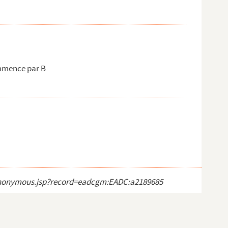
mmence par B
ct_anonymous.jsp?record=eadcgm:EADC:a2189685