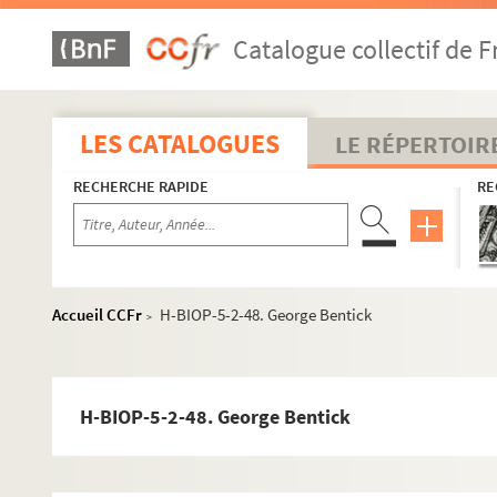
H-BIOP-5-2-20. Jean Bart
Catalogue collectif de F
H-BIOP-5-2-21. Jean Bart
H-BIOP-5-2-22. Barthou, député des Basses Pyrénées
H-BIOP-5-2-23. Basly, député du Pas de Calais
LES CATALOGUES
LE RÉPERTOIR
H-BIOP-5-2-24. Député de Basly
RECHERCHE RAPIDE
RE
H-BIOP-5-2-25. Batbie
H-BIOP-5-2-26. Eugène Baudin, député du Cher
H-BIOP-5-2-27. Baudon de Mony
H-BIOP-5-2-28. Bayard, chevalier
Accueil CCFr
H-BIOP-5-2-48. George Bentick
>
H-BIOP-5-2-29. Bayard, chevalier
H-BIOP-5-2-30. Bayard, chevalier
H-BIOP-5-2-31. Bayard, chevalier
H-BIOP-5-2-48. George Bentick
H-BIOP-5-2-32. Bayard, chevalier
H-BIOP-5-2-33. Bayard, chevalier