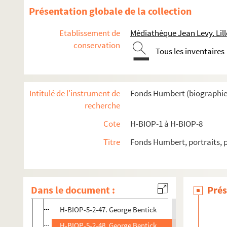
H-BIOP-5-2-34. Le maréchal Bazaine
Présentation globale de la collection
H-BIOP-5-2-35. Le prévot de Beaumont
Etablissement de
Médiathèque Jean Levy. Lill
H-BIOP-5-2-36. Le général Beauvais
conservation
Tous les inventaires
H-BIOP-5-2-37. Le général Beauvais
H-BIOP-5-2-38. Le général Bedeau
H-BIOP-5-2-39. Le colonel Belbèze
Intitulé de l'instrument de
Fonds Humbert (biographies 
H-BIOP-5-2-40. Gabriel de Belcastel
recherche
H-BIOP-5-2-41. Le général Belliard
Cote
H-BIOP-1 à H-BIOP-8
H-BIOP-5-2-42. Belliard
Titre
Fonds Humbert, portraits, 
H-BIOP-5-2-43. Belliard
H-BIOP-5-2-44. Le maréchal de Bellisle
H-BIOP-5-2-45. Le vicomte de Belize
Dans le document :
Prés
H-BIOP-5-2-46. Le général Bem
H-BIOP-5-2-47. George Bentick
H-BIOP-5-2-48. George Bentick