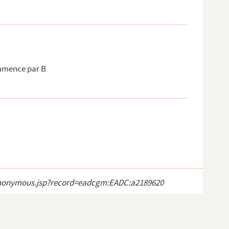
mmence par B
ct_anonymous.jsp?record=eadcgm:EADC:a2189620