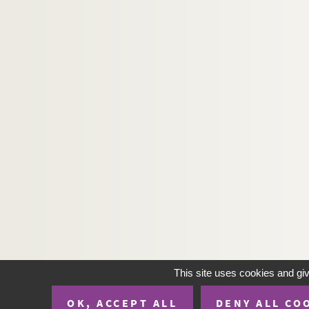
H-BIOP-5-2-135. Marchal Bugeand
H-BIOP-5-2-136. Henry Lytton Bulwer
H-BIOP-5-2-137. Henry Lytton Bulwer
H-BIOP-5-2-138. Burdeau
H-BIOP-5-2-139. Sir Francis Burdett
H-BIOP-5-2-140. M. Byng
H-BIOP-5-3. Personnages historiques do
H-BIOP-6. Personnages historiques de D à G
H-BIOP-7. Personnages historiques de H à M
H-BIOP-8. Personnages historiques de P à Z
H-BIOP-9. Portraits de personnages du Clerg
This site uses cookies and gi
OK, ACCEPT ALL
DENY ALL CO