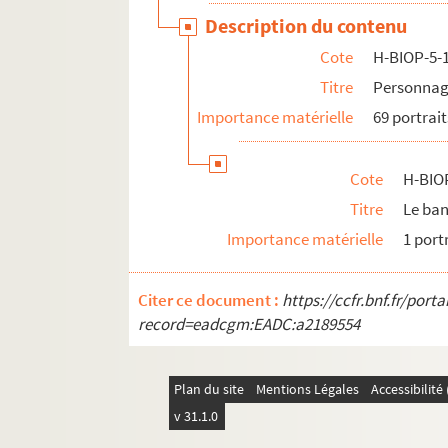
Description du contenu
Cote
H-BIOP-5-
Titre
Personnag
Importance matérielle
69 portrait
Cote
H-BIO
Titre
Le ban
Importance matérielle
1 port
Citer ce document :
https://ccfr.bnf.fr/por
record=eadcgm:EADC:a2189554
Plan du site
Mentions Légales
Accessibilit
v 31.1.0