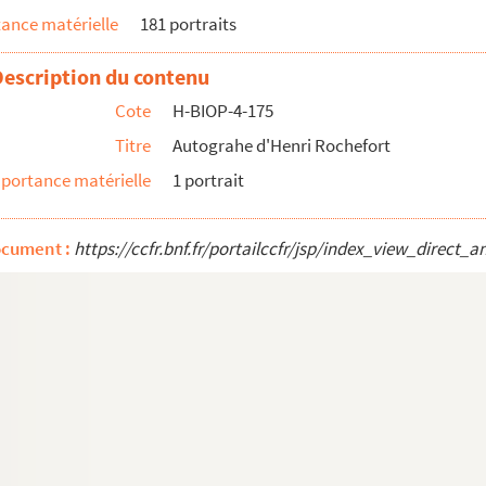
ance matérielle
181 portraits
Description du contenu
Cote
H-BIOP-4-175
Titre
Autograhe d'Henri Rochefort
portance matérielle
1 portrait
ocument :
https://ccfr.bnf.fr/portailccfr/jsp/index_view_dire
ugène Louis Jean Joseph