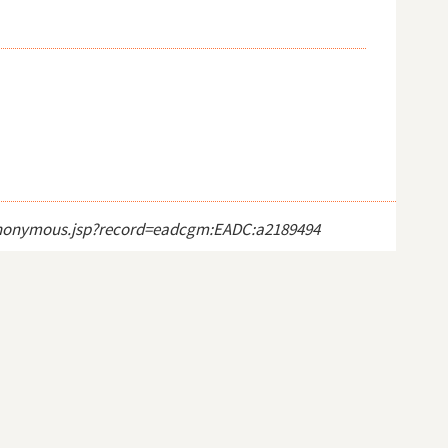
ct_anonymous.jsp?record=eadcgm:EADC:a2189494