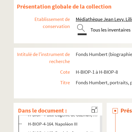
H-BIOP-4-151. Pauline Bonaparte
Présentation globale de la collection
H-BIOP-4-152. Leclerc
Etablissement de
Médiathèque Jean Levy. Lill
H-BIOP-4-153. Buste de la princesse Camille Borghèse, n
conservation
Tous les inventaires
H-BIOP-4-154. Enveloppe
H-BIOP-4-155. Jérôme Bonaparte
H-BIOP-4-156. Jérôme Bonaparte
Intitulé de l'instrument de
Fonds Humbert (biographies 
H-BIOP-4-157. Prince Victor
recherche
H-BIOP-4-158. Napoléon divers dont Jérôme Bonaparte
Cote
H-BIOP-1 à H-BIOP-8
H-BIOP-4-159. Prince Napoléon
Titre
Fonds Humbert, portraits, 
H-BIOP-4-160. Prince Jérôme
H-BIOP-4-161. Prince Napoléon, fils de Jérôme Bonapart
H-BIOP-4-162. Princesse Laeticia, fille de Jérôme Bonapa
Dans le document :
Prés
H-BIOP-4-163. Eugénie de Guzman, dite Eugénie de Mont
H-BIOP-4-164. Napoléon III