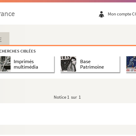
rance
Mon compte C
E
CHERCHES CIBLÉES
Imprimés
Base
multimédia
Patrimoine
Notice
1 sur 1