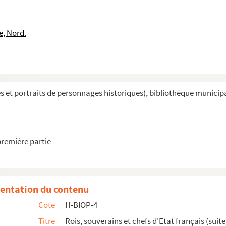
e, Nord.
ée Pauline Bonaparte
et portraits de personnages historiques), bibliothèque municipal
première partie
e
rte
entation du contenu
ijo
Cote
H-BIOP-4
Titre
Rois, souverains et chefs d'Etat français (suite