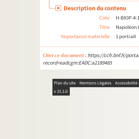
Description du contenu
Cote
H-BIOP-4-
Titre
Napoléon I
Importance matérielle
1 portrait
Citer ce document :
https://ccfr.bnf.fr/por
record=eadcgm:EADC:a2189485
Plan du site
Mentions Légales
Accessibilit
v 31.1.0