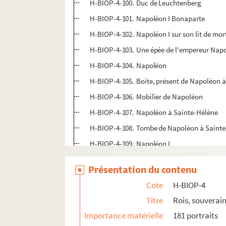
H-BIOP-4-100. Duc de Leuchtenberg
H-BIOP-4-101. Napoléon I Bonaparte
H-BIOP-4-102. Napoléon I sur son lit de mor
H-BIOP-4-103. Une épée de l'empereur Nap
H-BIOP-4-104. Napoléon
H-BIOP-4-105. Boite, présent de Napoléon
H-BIOP-4-106. Mobilier de Napoléon
H-BIOP-4-107. Napoléon à Sainte-Hélène
H-BIOP-4-108. Tombe de Napoléon à Saint
H-BIOP-4-109. Napoléon I
H-BIOP-4-110. Napoléon I par Busch
Présentation du contenu
H-BIOP-4-111. Napoléon I d'après Shadow
Cote
H-BIOP-4
H-BIOP-4-112. Napoléon I
Titre
Rois, souverain
H-BIOP-4-113. Napoléon I
Importance matérielle
181 portraits
H-BIOP-4-114. Napoléon I