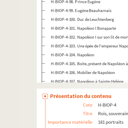
H-BIOP-4-98. Prince Eugène
H-BIOP-4-99. Eugène Beauharnais
H-BIOP-4-100. Duc de Leuchtenberg
H-BIOP-4-101. Napoléon I Bonaparte
H-BIOP-4-102. Napoléon I sur son lit de mor
H-BIOP-4-103. Une épée de l'empereur Nap
H-BIOP-4-104. Napoléon
H-BIOP-4-105. Boite, présent de Napoléon
H-BIOP-4-106. Mobilier de Napoléon
H-BIOP-4-107. Napoléon à Sainte-Hélène
H-BIOP-4-108. Tombe de Napoléon à Saint
Présentation du contenu
H-BIOP-4-109. Napoléon I
Cote
H-BIOP-4
H-BIOP-4-110. Napoléon I par Busch
Titre
Rois, souverain
H-BIOP-4-111. Napoléon I d'après Shadow
Importance matérielle
181 portraits
H-BIOP-4-112. Napoléon I